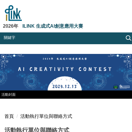
跳
到
主
要
2026年
ILINK 生成式AI創意應用大賽
內
容
區
活動封面
首頁
活動執行單位與聯絡方式
活動執行單位與聯絡方式