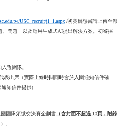
usc.edu.tw/USC_recruit/j1_1.aspx
/
初賽構想書請上傳至報
題、問題，以及應用生成式
AI
提出解決方案。初審採
知入選團隊。
代表出席（實際上線時間同時會於入圍通知信件確
圍通知信件提供
)
入圍團隊須繳交決賽企劃書
（含封面不超過
10
頁，附錄
開）。