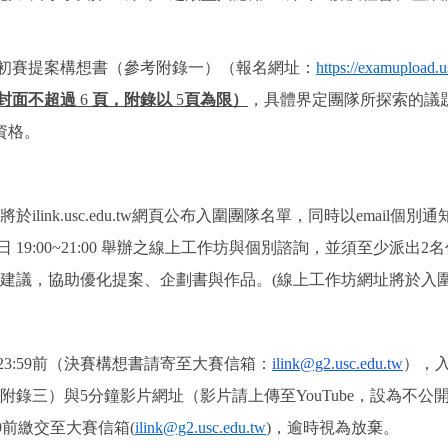
9前繳交初賽提案構想書（參考附錄一）（報名網址：
https://examupload.
封面不超過
6
頁，附錄以
5
頁為限）
，具體界定團隊所探索的議
資格。
將於
ilink.usc.edu.tw
網頁公布入圍團隊名單，同時以
email
個別通
19:00~21:00
舉辦之線上工作坊與個別諮詢，並須至少派出
2
名
建議，協助優化提案、企劃書與作品。
(
線上工作坊網址將於入
23:59
前（決賽構想書請寄至大賽信箱：
ilink@g2.usc.edu.tw
），
附錄三）與
5
分鐘影片網址（影片請上傳至
YouTube
，設為不公
9
前繳交至大賽信箱
(
ilink@g2.usc.edu.tw
)
，逾時視為放棄。