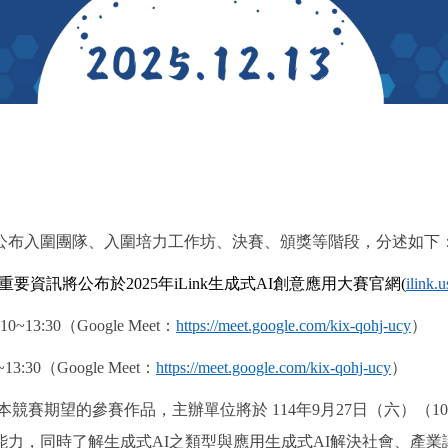
活動封面
公布入圍團隊、入圍培力工作坊、決賽、頒獎等階段，分述如下
重要資訊將公布於
2025
年
iLink
生成式
AI
創意應用大賽官網
(
ilink.
0~13:30（
Google Meet
：
https://meet.google.com/kix-qohj-ucy
）
:30（
Google Meet
：
https://meet.google.com/kix-qohj-ucy
）
本競賽期望的參賽作品，主辦單位將於
114年9月27日
（六）（
10
能力，同時了解生成式
AI
之類型與應用生成式
AI
解決社會、產業