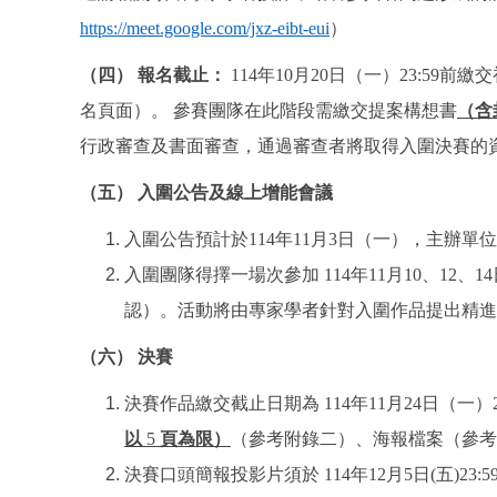
https://meet.google.com/jxz-eibt-eui
）
（四） 報名截止：
114年10月20日（一）23:5
名頁面）。
參賽團隊在此階段需繳交提案構想書
（含
行政審查及書面審查，通過審查者將取得入圍決賽的
（五） 入圍公告及線上增能會議
入圍公告預計於
114年11月3日
（一），主辦單位
入圍團隊得擇一場次參加
114年11月10、12、14日 
認）。
活動將由專家學者針對入圍作品提出精進
（六） 決賽
決賽作品繳交截止日期為
114年11月24日
（一）
以
5
頁為限）
（參考附錄二）、海報檔案（參考
決賽口頭簡報投影片須於
114年12月5日
(
五
)
23:5