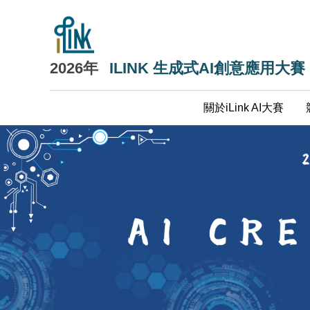
跳
到
主
要
2026年
ILINK 生成式AI創意應用大賽
內
容
關於iLink AI大賽
區