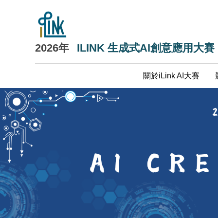
跳
到
主
要
2026年
ILINK 生成式AI創意應用大賽
內
容
關於iLink AI大賽
區