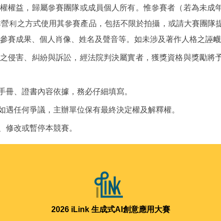
產權權益，歸屬參賽團隊或成員個人所有。惟參賽者（若為未成
非營利之方式使用其參賽產品，包括不限於拍攝，或請大賽團隊
參賽成果、個人肖像、姓名及聲音等。如未涉及著作人格之誣衊
利之侵害、糾紛與訴訟，經法院判決屬實者，獲獎資格與獎勵將
展手冊、證書內容依據，務必仔細填寫。
品如遇任何爭議，主辦單位保有最終決定權及解釋權。
、修改或暫停本競賽。
2026
iLink 生成式AI創意應用大賽