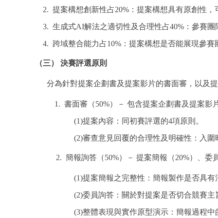
2. 提案構想創新性占
20%
：提案構想具有原創性，
3. 生成式
AI
解法之適切性及合理性占
40%
：參賽團
4. 跨域整合能力占
10%
：提案構想是否能展現參賽
（三） 決賽評選原則
分為針對提案企劃書及提案影片的書面審，以及提
1
.
書面審（
50%
）－ 包含提案企劃書及提案影
(1)提案內容：同初賽評選的
4
項原則。
(2)審查意見回覆的合理性及明確性：入
2.
簡報詢答（
50%
）－ 提案簡報（
20%
）、委
(1)提案簡報之完整性：簡報製作是否具
(2)委員詢答：關於對提案是否切合競賽
(3)整體表現與實作原型演示：簡報過程