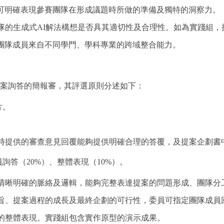
可明確表現參賽團隊在形成議題時所做的準備及獨特的洞察力。
隊的生成式
AI
解法構想是否具其適切性及合理性。如為實踐組，
團隊成員來自不同學門、學科專業的跨域整合能力。
案詢答的簡報審，其評選原則分述如下：
片。
圍時提供的審查意見回覆能夠提供明確合理的答覆，及提案企劃
員詢答（
20%
）、整體表現（
10%
）。
有清晰明確的脈絡及邏輯，能夠完整表達提案的問題形成、團隊分
主旨、提案過程的成長及最終企劃的可行性，委員可指定團隊成員
中的整體表現。實踐組包含實作原型的演示成果。