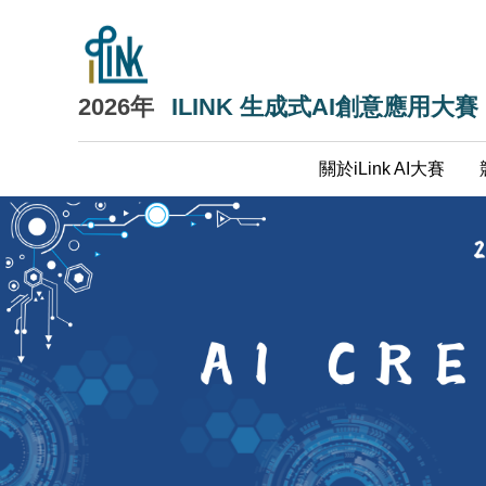
跳
到
主
要
2026年
ILINK 生成式AI創意應用大賽
內
容
關於iLink AI大賽
區